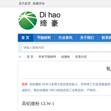
设为首页
收藏本站
首 页
节能材料
行业资讯
关于我们
联系
›
首 页
›
所有节能材料
›
硅微粉
›
查看内容
缔
氧
豪
节
摘要
: 高铝微粉 GLW-1采用天然优质铝矾土，经特殊工艺处理
能
成部分。氧化铝微粉 GW-1精选优质工业氧化铝，严格控 ...
材
料
高铝微粉 GLW-1
有