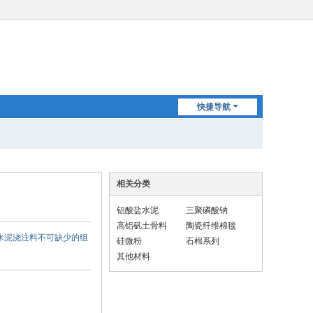
快捷导航
相关分类
铝酸盐水泥
三聚磷酸钠
高铝矾土骨料
陶瓷纤维棉毯
低水泥浇注料不可缺少的组
硅微粉
石棉系列
其他材料