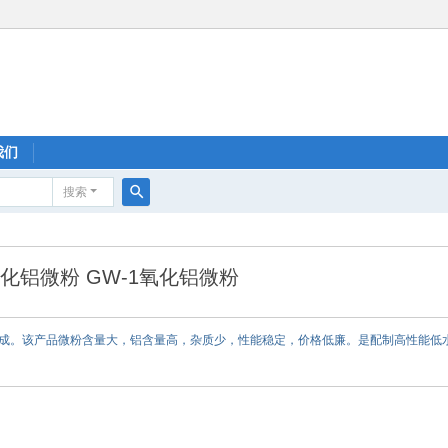
我们
搜索
搜
索
化铝微粉 GW-1氧化铝微粉
煅烧而成。该产品微粉含量大，铝含量高，杂质少，性能稳定，价格低廉。是配制高性能