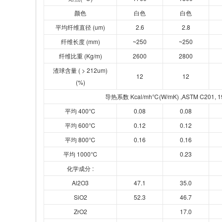
颜色
白色
白色
平均纤维直径 (um)
2.6
2.8
纤维长度 (mm)
~250
~250
纤维比重 (Kg/m)
2600
2800
渣球含量 ( > 212um)
12
12
(%)
导热系数 Kcal/mh℃(W/mK) ,ASTM C201, 1
平均 400℃
0.08
0.08
平均 600℃
0.12
0.12
平均 800℃
0.16
0.16
平均 1000℃
0.23
化学成分 :
Al2O3
47.1
35.0
SiO2
52.3
46.7
ZrO2
17.0