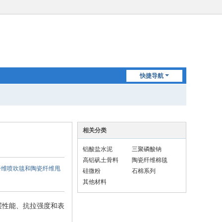
快捷导航
相关分类
铝酸盐水泥
三聚磷酸钠
高铝矾土骨料
陶瓷纤维棉毯
纤维喷吹毯和陶瓷纤维甩
硅微粉
石棉系列
其他材料
层性能、抗拉强度和表