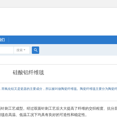
我们
搜索
搜
索
硅酸铝纤维毯
铝，而氧化铝又是瓷器的主要成分，所以被叫做陶瓷纤维毯。陶瓷纤维毯主要分为陶瓷
面针刺工艺成型。经过双面针刺工艺后大大提高了纤维的交织程度、抗分
维毯在高温、低温工况下均具有良好的可造性和稳定性。