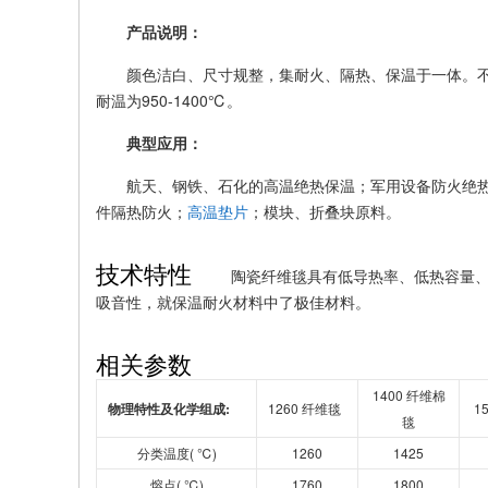
限
产品说明：
公
颜色洁白、尺寸规整，集耐火、隔热、保温于一体。
司
耐温为950-1400℃。
典型应用：
航天、钢铁、石化的高温绝热保温；军用设备防火绝
件隔热防火；
高温垫片
；模块、折叠块原料。
技术特性
陶瓷纤维毯具有低导热率、低热容量、
吸音性，就保温耐火材料中了极佳材料。
相关参数
1400 纤维棉
物理特性及化学组成:
1260 纤维毯
1
毯
分类温度( ℃)
1260
1425
熔点( ℃)
1760
1800